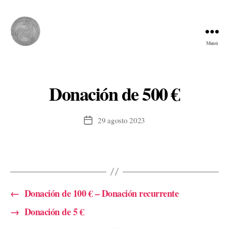
Menú
Comunidad
del
Cordero
Donación de 500 €
29 agosto 2023
Fecha
de
la
entrada
←
Donación de 100 € – Donación recurrente
→
Donación de 5 €