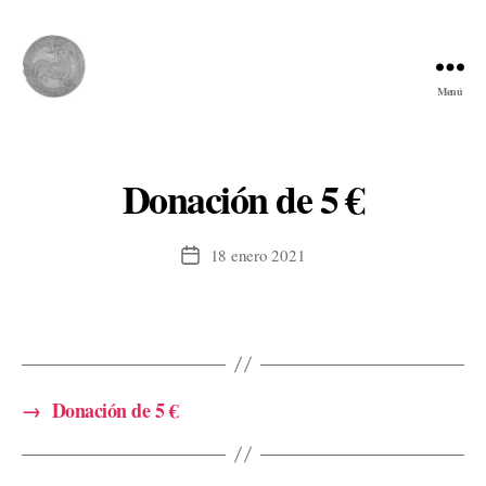
Menú
Comunidad
del
Cordero
Donación de 5 €
18 enero 2021
Fecha
de
la
entrada
→
Donación de 5 €