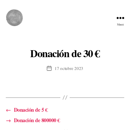
Menú
Comunidad
del
Cordero
Donación de 30 €
17 octubre 2023
Fecha
de
la
entrada
←
Donación de 5 €
→
Donación de 800000 €