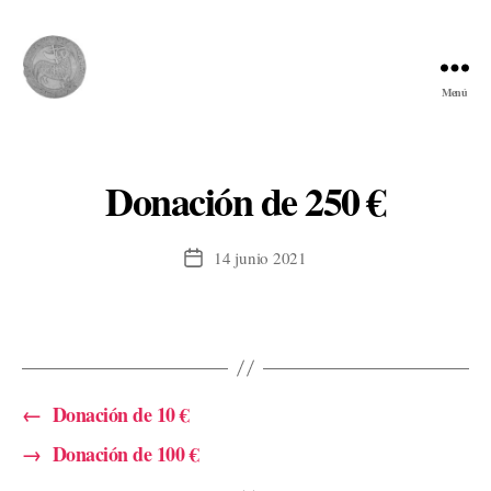
Menú
Comunidad
del
Cordero
Donación de 250 €
14 junio 2021
Fecha
de
la
entrada
←
Donación de 10 €
→
Donación de 100 €