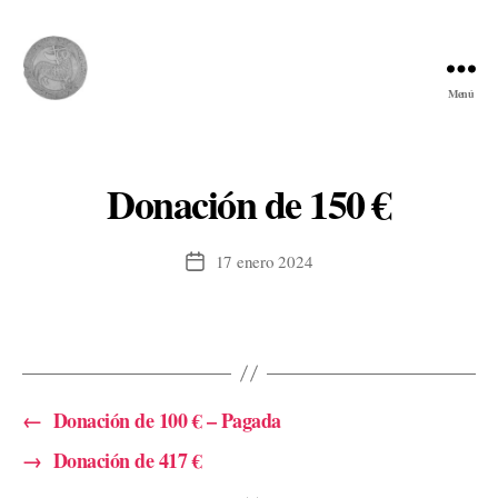
Menú
Comunidad
del
Cordero
Donación de 150 €
17 enero 2024
Fecha
de
la
entrada
←
Donación de 100 € – Pagada
→
Donación de 417 €