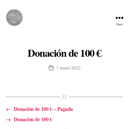
Menú
Comunidad
del
Cordero
Donación de 100 €
7 marzo 2022
Fecha
de
la
entrada
←
Donación de 100 € – Pagada
→
Donación de 100 €