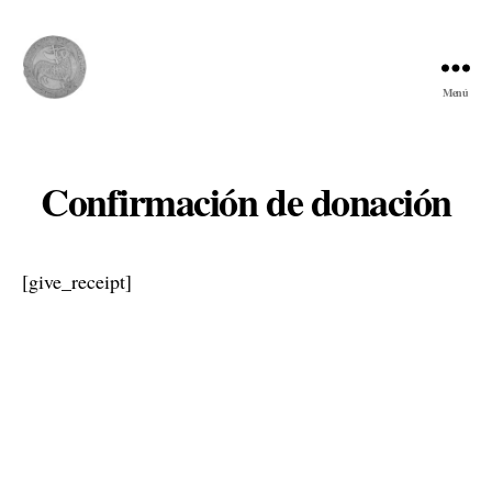
Menú
Comunidad
del
Cordero
Confirmación de donación
[give_receipt]